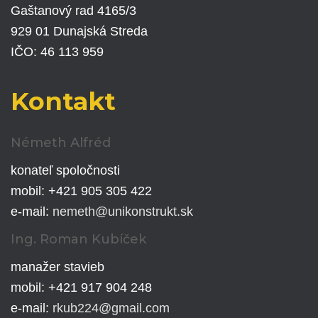
Gaštanový rad 4165/3
929 01 Dunajská Streda
IČO: 46 113 959
Kontakt
Németh Alfréd
konateľ spoločnosti
mobil: +421 905 305 422
e-mail:
nemeth@unikonstrukt.sk
Ing. Roman Kubíček
manažer stavieb
mobil: +421 917 904 248
e-mail:
rkub224@gmail.com