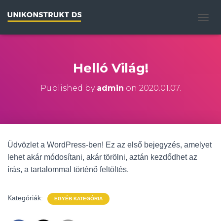
NAVIG
Helló Világ!
Published by
admin
on
2020.01.07.
Üdvözlet a WordPress-ben! Ez az első bejegyzés, amelyet
lehet akár módosítani, akár törölni, aztán kezdődhet az
írás, a tartalommal történő feltöltés.
Kategóriák:
EGYÉB KATEGÓRIA